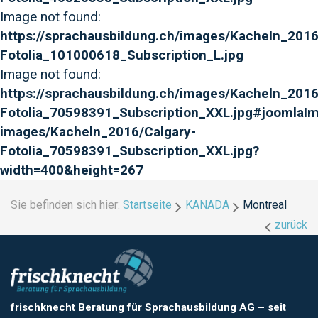
Image not found:
https://sprachausbildung.ch/images/Kacheln_201
Fotolia_101000618_Subscription_L.jpg
Image not found:
https://sprachausbildung.ch/images/Kacheln_2016
Fotolia_70598391_Subscription_XXL.jpg#joomlaIma
images/Kacheln_2016/Calgary-
Fotolia_70598391_Subscription_XXL.jpg?
width=400&height=267
Sie befinden sich hier:
Startseite
KANADA
Montreal
zurück
frischknecht Beratung für Sprachausbildung AG
–
seit