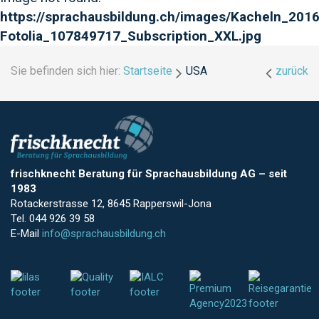
https://sprachausbildung.ch/images/Kacheln_2016
Fotolia_107849717_Subscription_XXL.jpg
Sie befinden sich hier:
Startseite
USA
zurück
frischknecht Beratung für Sprachausbildung AG
–
seit
1983
Rotackerstrasse 12, 8645 Rapperswil-Jona
Tel. 044 926 39 58
E-Mail
info@sprachausbildung.ch